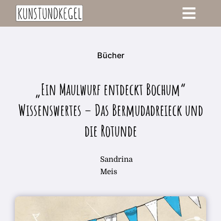
Zum
Toggle
Inhalt
springen
Navigati
Start
Bücher
Blog
„Ein Maulwurf entdeckt Bochum“
Login
Wissenswertes – Das Bermudadreieck und
die Rotunde
Sandrina
Meis