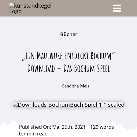
Zum
Toggle
Inhalt
springen
Navigati
Start
Bücher
Blog
„Ein Maulwurf entdeckt Bochum“
Login
Download – Das Bochum Spiel
Sandrina Meis
Published On: Mai 25th, 2021
129 words
0,7 min read