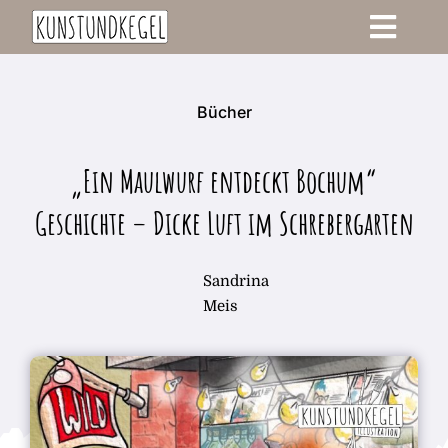
Zum
Toggle
Inhalt
springen
Navigati
Start
Bücher
Blog
„Ein Maulwurf entdeckt Bochum“
Login
Geschichte – Dicke Luft im Schrebergarten
Sandrina
Meis