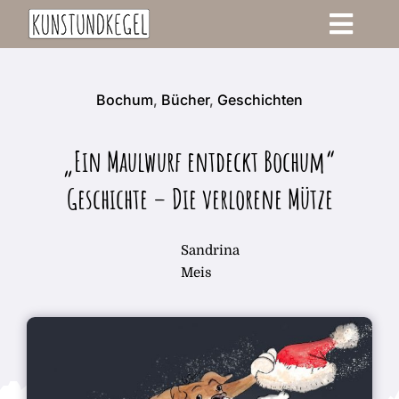
Zum
Toggle
Inhalt
springen
Navigati
Start
Bochum
,
Bücher
,
Geschichten
Blog
„Ein Maulwurf entdeckt Bochum“
Login
Geschichte – Die verlorene Mütze
Sandrina
Meis